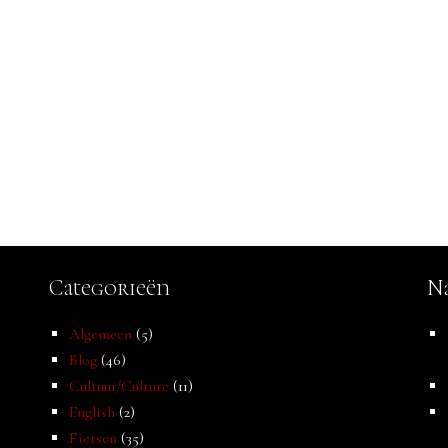
Categorieën
Na
Algemeen
(5)
Blog
(46)
Cultuur/Culture
(11)
English
(2)
Fietsen
(35)