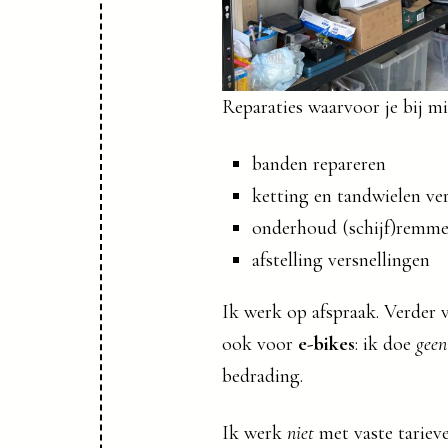
Reparaties waarvoor je bij mij
banden repareren
ketting en tandwielen ve
onderhoud (schijf)remm
afstelling versnellingen
Ik werk op afspraak. Verder v
ook voor
e-bikes
: ik doe
geen
bedrading.
Ik werk
niet
met vaste tariev