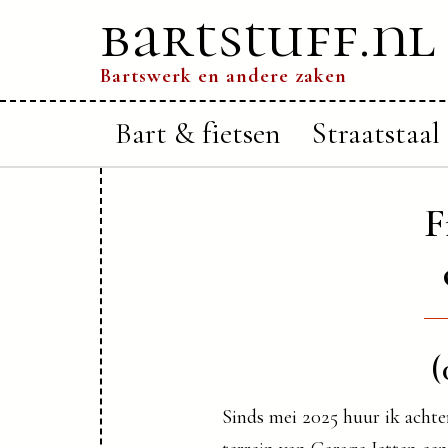
bartstuff.nl
Bartswerk en andere zaken
Bart & fietsen
Straatstaal
F
(
Sinds mei 2025 huur ik achte