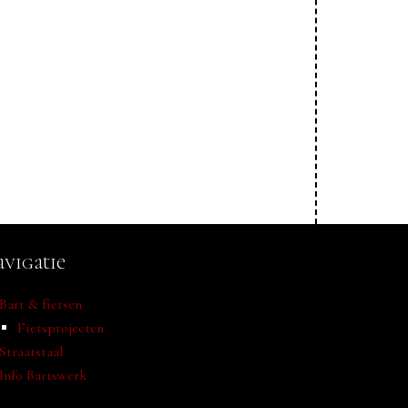
vigatie
Bart & fietsen
Fietsprojecten
Straatstaal
Info Bartswerk