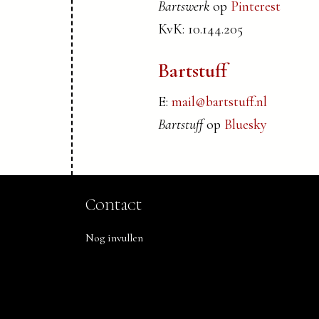
Bartswerk
op
Pinterest
KvK: 10.144.205
Bartstuff
E:
mail@bartstuff.nl
Bartstuff
op
Bluesky
Contact
Nog invullen