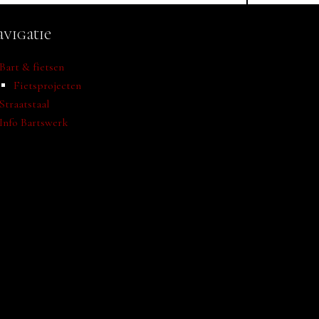
vigatie
Bart & fietsen
Fietsprojecten
Straatstaal
Info Bartswerk