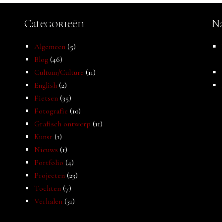
Categorieën
Na
Algemeen
(5)
Blog
(46)
Cultuur/Culture
(11)
English
(2)
Fietsen
(35)
Fotografie
(10)
Grafisch ontwerp
(11)
Kunst
(1)
Nieuws
(1)
Portfolio
(4)
Projecten
(23)
Tochten
(7)
Verhalen
(31)