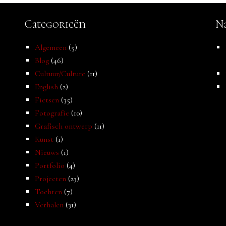
Categorieën
Na
Algemeen
(5)
Blog
(46)
Cultuur/Culture
(11)
English
(2)
Fietsen
(35)
Fotografie
(10)
Grafisch ontwerp
(11)
Kunst
(1)
Nieuws
(1)
Portfolio
(4)
Projecten
(23)
Tochten
(7)
Verhalen
(31)