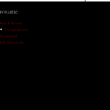
vigatie
Bart & fietsen
Fietsprojecten
Straatstaal
Info Bartswerk