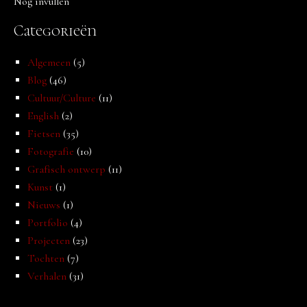
Nog invullen
Categorieën
Algemeen
(5)
Blog
(46)
Cultuur/Culture
(11)
English
(2)
Fietsen
(35)
Fotografie
(10)
Grafisch ontwerp
(11)
Kunst
(1)
Nieuws
(1)
Portfolio
(4)
Projecten
(23)
Tochten
(7)
Verhalen
(31)