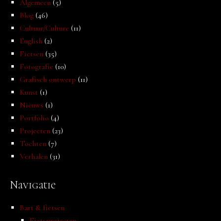
Algemeen
(5)
Blog
(46)
Cultuur/Culture
(11)
English
(2)
Fietsen
(35)
Fotografie
(10)
Grafisch ontwerp
(11)
Kunst
(1)
Nieuws
(1)
Portfolio
(4)
Projecten
(23)
Tochten
(7)
Verhalen
(31)
Navigatie
Bart & fietsen
Fietsprojecten