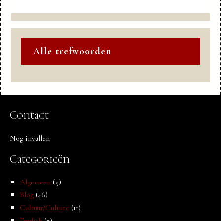
Alle trefwoorden
Contact
Nog invullen
Categorieën
Algemeen
(5)
Blog
(46)
Cultuur/Culture
(11)
English
(2)