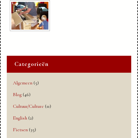
Categorieën
Algemeen
(5)
Blog
(46)
Cultuur/Culture
(11)
English
(2)
Fietsen
(35)