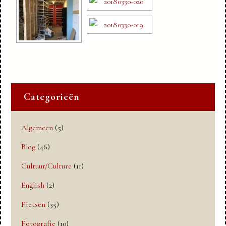
Categorieën
Algemeen
(5)
Blog
(46)
Cultuur/Culture
(11)
English
(2)
Fietsen
(35)
Fotografie
(10)