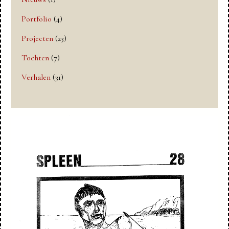
Portfolio
(4)
Projecten
(23)
Tochten
(7)
Verhalen
(31)