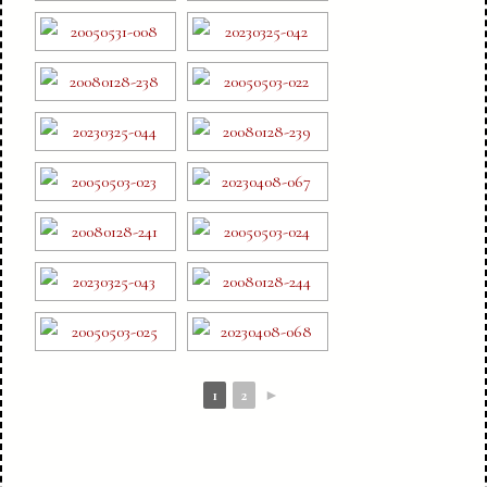
1
2
►