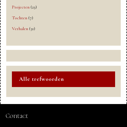
Projecten
(23)
Tochten
(7)
Verhalen
(31)
Alle trefwoorden
Contact