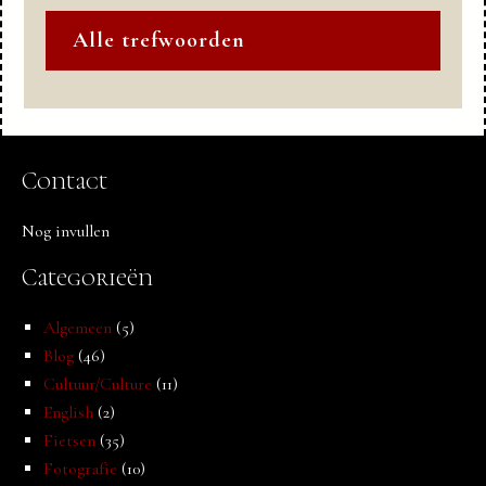
Alle trefwoorden
Contact
Nog invullen
Categorieën
Algemeen
(5)
Blog
(46)
Cultuur/Culture
(11)
English
(2)
Fietsen
(35)
Fotografie
(10)