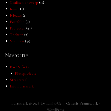
Grafisch ontwerp
(11)
Kunst
(1)
Nieuws
(1)
Portfolio
(4)
Projecten
(23)
Tochten
(7)
Verhalen
(31)
Navigatie
Bart & fietsen
Fietsprojecten
Straatstaal
Info Bartswerk
Bartswerk © 2026 ·
Dynamik-Gen
·
Genesis Framework
·
WordPress