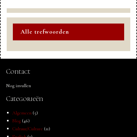
Alle trefwoorden
Contact
Nog invullen
Categorieën
Algemeen
(5)
Blog
(46)
Cultuur/Culture
(11)
English
(2)