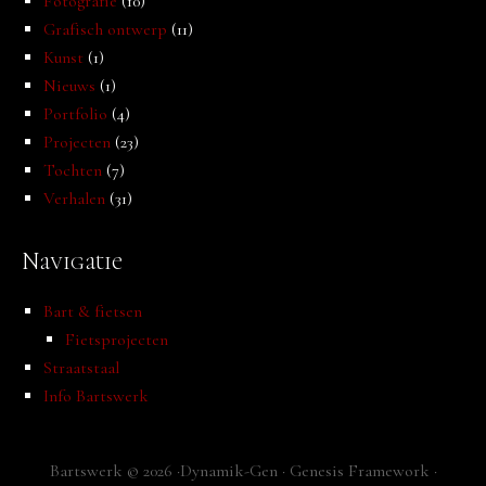
Fotografie
(10)
Grafisch ontwerp
(11)
Kunst
(1)
Nieuws
(1)
Portfolio
(4)
Projecten
(23)
Tochten
(7)
Verhalen
(31)
Navigatie
Bart & fietsen
Fietsprojecten
Straatstaal
Info Bartswerk
Bartswerk © 2026 ·
Dynamik-Gen
·
Genesis Framework
·