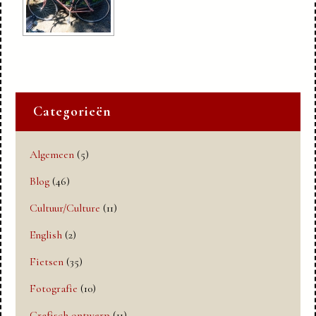
Categorieën
Algemeen
(5)
Blog
(46)
Cultuur/Culture
(11)
English
(2)
Fietsen
(35)
Fotografie
(10)
Grafisch ontwerp
(11)