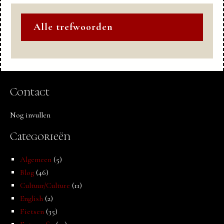
Alle trefwoorden
Contact
Nog invullen
Categorieën
Algemeen
(5)
Blog
(46)
Cultuur/Culture
(11)
English
(2)
Fietsen
(35)