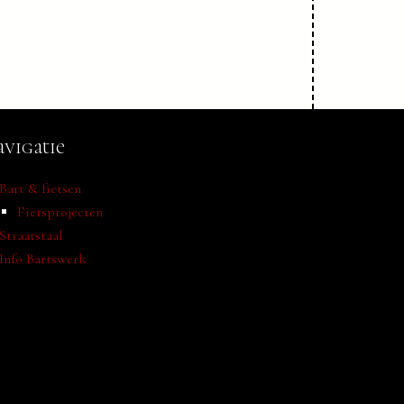
vigatie
Bart & fietsen
Fietsprojecten
Straatstaal
Info Bartswerk