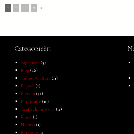
1
2
...
7
►
Categorieën
Na
Algemeen
(5)
Blog
(46)
Cultuur/Culture
(11)
English
(2)
Fietsen
(35)
Fotografie
(10)
Grafisch ontwerp
(11)
Kunst
(1)
Nieuws
(1)
Portfolio
(4)