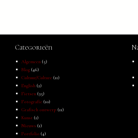
Categorieën
Na
Algemeen
(5)
Blog
(46)
Cultuur/Culture
(11)
English
(2)
Fietsen
(35)
Fotografie
(10)
Grafisch ontwerp
(11)
Kunst
(1)
Nieuws
(1)
Portfolio
(4)