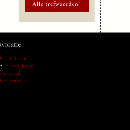
Alle trefwoorden
vigatie
Bart & fietsen
Fietsprojecten
Straatstaal
Info Bartswerk