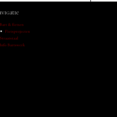
vigatie
Bart & fietsen
Fietsprojecten
Straatstaal
Info Bartswerk