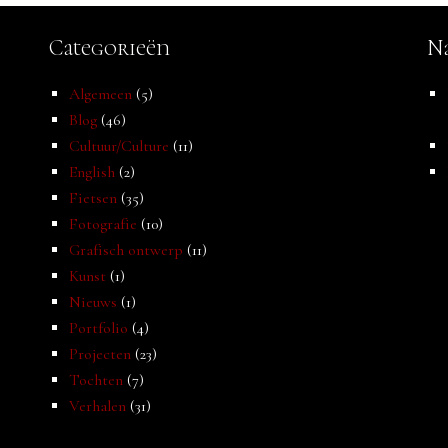
Categorieën
Na
Algemeen
(5)
Blog
(46)
Cultuur/Culture
(11)
English
(2)
Fietsen
(35)
Fotografie
(10)
Grafisch ontwerp
(11)
Kunst
(1)
Nieuws
(1)
Portfolio
(4)
Projecten
(23)
Tochten
(7)
Verhalen
(31)