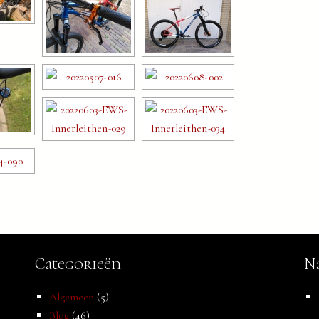
Categorieën
Na
Algemeen
(5)
Blog
(46)