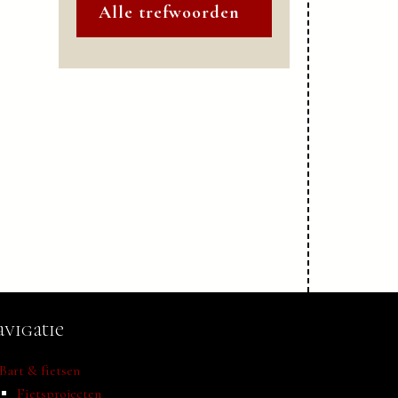
Alle trefwoorden
vigatie
Bart & fietsen
Fietsprojecten