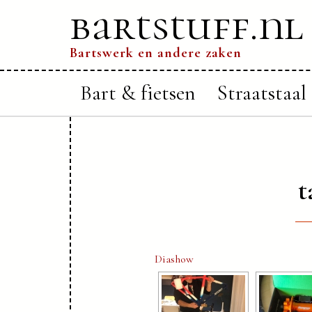
bartstuff.nl
Bartswerk en andere zaken
Bart & fietsen
Straatstaal
t
Diashow