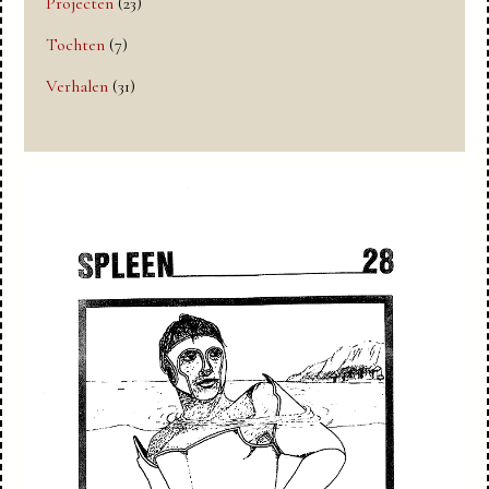
Projecten
(23)
Tochten
(7)
Verhalen
(31)