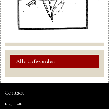
Alle trefwoorden
Contact
Nog invullen