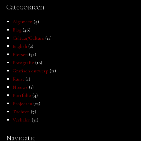
Categorieën
Algemeen
(5)
Blog
(46)
Cultuur/Culture
(11)
English
(2)
Fietsen
(35)
Fotografie
(10)
Grafisch ontwerp
(11)
Kunst
(1)
Nieuws
(1)
Portfolio
(4)
Projecten
(23)
Tochten
(7)
Verhalen
(31)
Navigatie