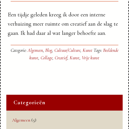
Een tijdje geleden kreeg ik door een interne
verhuizing meer ruimte om creatief aan de slag te
gaan. Ik had daar al wat langer behoefte aan.
Categorie:
Algemeen
,
Blog
,
Cultuur/Culture
,
Kunst
Tags:
Beeldende
kunst
,
Collage
,
Creatief
,
Kunst
,
Vrije kunst
Categorieën
Algemeen
(5)