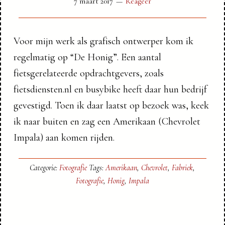
7 maart 2017
Reageer
Voor mijn werk als grafisch ontwerper kom ik
regelmatig op “De Honig”. Een aantal
fietsgerelateerde opdrachtgevers, zoals
fietsdiensten.nl en busybike heeft daar hun bedrijf
gevestigd. Toen ik daar laatst op bezoek was, keek
ik naar buiten en zag een Amerikaan (Chevrolet
Impala) aan komen rijden.
Categorie:
Fotografie
Tags:
Amerikaan
,
Chevrolet
,
Fabriek
,
Fotografie
,
Honig
,
Impala