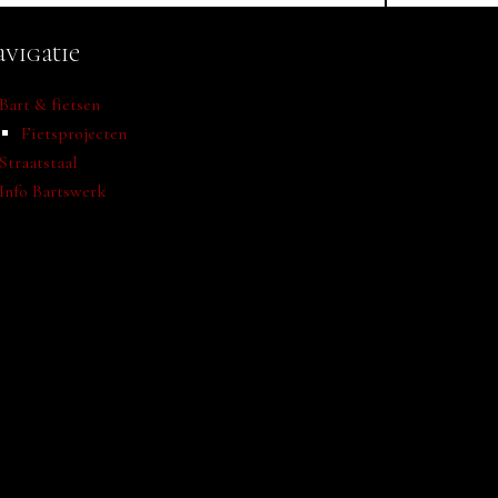
vigatie
Bart & fietsen
Fietsprojecten
Straatstaal
Info Bartswerk