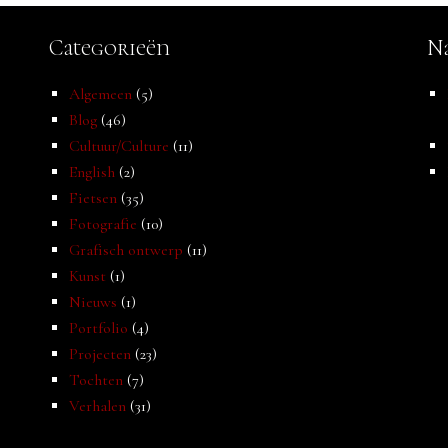
Categorieën
Na
Algemeen
(5)
Blog
(46)
Cultuur/Culture
(11)
English
(2)
Fietsen
(35)
Fotografie
(10)
Grafisch ontwerp
(11)
Kunst
(1)
Nieuws
(1)
Portfolio
(4)
Projecten
(23)
Tochten
(7)
Verhalen
(31)