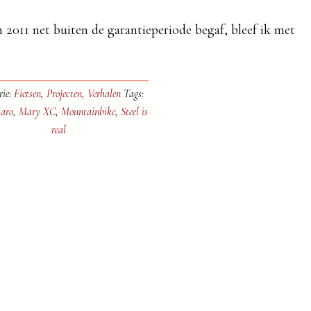
 2011 net buiten de garantieperiode begaf, bleef ik met
rie:
Fietsen
,
Projecten
,
Verhalen
Tags:
aro
,
Mary XC
,
Mountainbike
,
Steel is
real