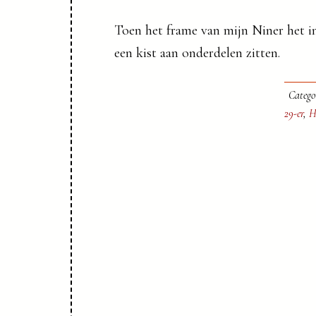
Toen het frame van mijn Niner het in
een kist aan onderdelen zitten.
Catego
29-er
,
H