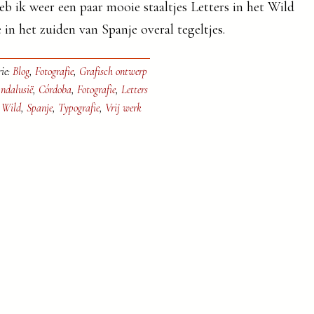
eb ik weer een paar mooie staaltjes Letters in het Wild
 in het zuiden van Spanje overal tegeltjes.
ie:
Blog
,
Fotografie
,
Grafisch ontwerp
ndalusië
,
Córdoba
,
Fotografie
,
Letters
t Wild
,
Spanje
,
Typografie
,
Vrij werk