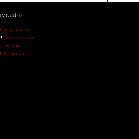
vigatie
Bart & fietsen
Fietsprojecten
Straatstaal
Info Bartswerk