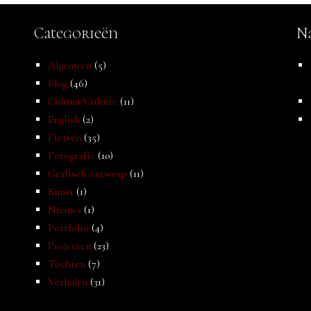
Categorieën
Na
Algemeen
(5)
Blog
(46)
Cultuur/Culture
(11)
English
(2)
Fietsen
(35)
Fotografie
(10)
Grafisch ontwerp
(11)
Kunst
(1)
Nieuws
(1)
Portfolio
(4)
Projecten
(23)
Tochten
(7)
Verhalen
(31)