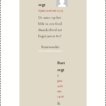
zegt
6 juni 2016 om 13:25
De auto op het
blik is een ford
thunderbird uit
begin jaren 80!
Beantwoorden
Bart
zegt
6
juni
2016
om
14:06
Ik