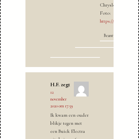
Chrysler?
Foto:
https://ibb.co/f0
Beantwoorden
H.F.
zegt
12
november
2020 om 17:59
Ik kwam een ouder
blikje tegen met
een Buick Electra