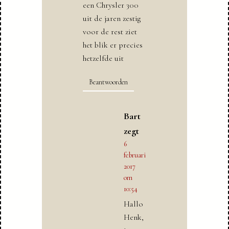
een Chrysler 300
uit de jaren zestig
voor de rest ziet
het blik er precies
hetzelfde uit
Beantwoorden
Bart
zegt
6
februari
2017
om
10:54
Hallo
Henk,