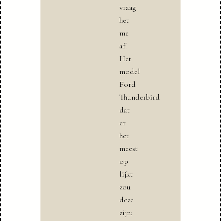
vraag
het
me
af.
Het
model
Ford
Thunderbird
dat
er
het
meest
op
lijkt
zou
deze
zijn: