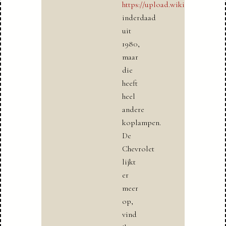
https://upload.wikimedia.org/
inderdaad
uit
1980,
maar
die
heeft
heel
andere
koplampen.
De
Chevrolet
lijkt
er
meer
op,
vind