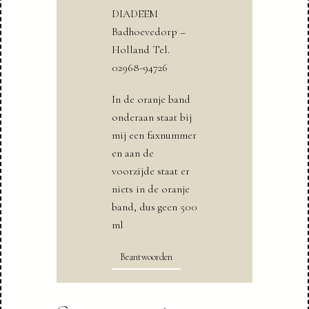
DIADEEM
Badhoevedorp –
Holland Tel.
02968-94726
In de oranje band
onderaan staat bij
mij een faxnummer
en aan de
voorzijde staat er
niets in de oranje
band, dus geen 500
ml
Beantwoorden