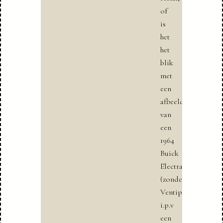
of
is
het
het
blik
met
een
afbeelding
van
een
1964
Buick
Electra
(zonder
Ventiports)
i.p.v
een