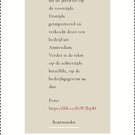
uit de jaren 60 op
de voorzijde.
Destijds
geïmporteerd en
verkocht door een
bedrijf uit
Amsterdam.
Verder is de tekst
op de achterzijde
hetzelfde, op de
bedrijfsgegevens na
dus.
Foto:
https://ibb.co/f0WZbpM
Beantwoorden