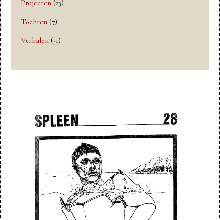
Projecten
(23)
Tochten
(7)
Verhalen
(31)