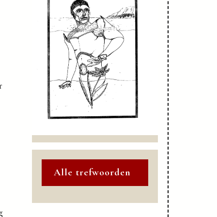
r
Alle trefwoorden
g