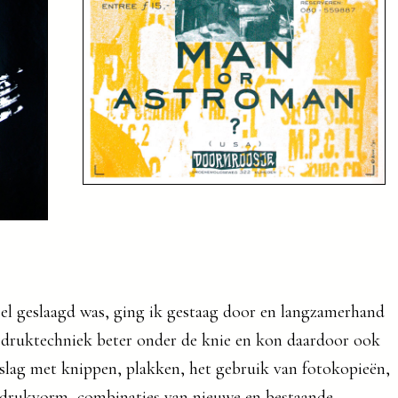
eel geslaagd was, ging ik gestaag door en langzamerhand
e druktechniek beter onder de knie en kon daardoor ook
 slag met knippen, plakken, het gebruik van fotokopieën,
e drukvorm, combinaties van nieuwe en bestaande