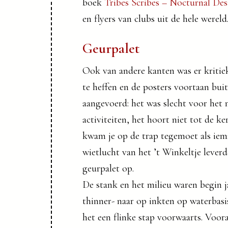
boek
Tribes Scribes – Nocturnal De
en flyers van clubs uit de hele wereld
Geurpalet
Ook van andere kanten was er kritie
te heffen en de posters voortaan buit
aangevoerd: het was slecht voor het 
activiteiten, het hoort niet tot de k
kwam je op de trap tegemoet als iem
wietlucht van het ’t Winkeltje leverd
geurpalet op.
De stank en het milieu waren begin j
thinner- naar op inkten op waterbasis
het een flinke stap voorwaarts. Voo