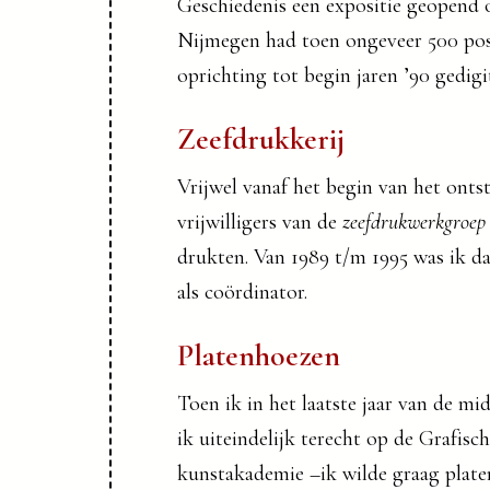
Geschiedenis een expositie geopend 
Nijmegen had toen ongeveer 500 poste
oprichting tot begin jaren ’90 gedigi
Zeefdrukkerij
Vrijwel vanaf het begin van het onts
vrijwilligers van de
zeefdrukwerkgroep
drukten. Van 1989 t/m 1995 was ik da
als coördinator.
Platenhoezen
Toen ik in het laatste jaar van de m
ik uiteindelijk terecht op de Grafisc
kunstakademie –ik wilde graag plat