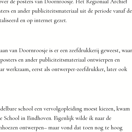
over de posters van Doornroosje. Het Regionaal Archief
rs en ander publiciteitsmateriaal uit de periode vanaf de
taliseerd en op internet gezet.
taan van Doornroosje is er een zeefdrukkerij geweest, waa
posters en ander publiciteitsmateriaal ontwierpen en
ar werkzaam, eerst als ontwerper-zeefdrukker, later ook
iddelbare school een vervolgopleiding moest kiezen, kwam
he School in Eindhoven. Eigenlijk wilde ik naar de
enhoezen ontwerpen– maar vond dat toen nog te hoog