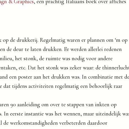
sign & Graphics
, een prachtig Italiaans boek over affiches
.
k op de drukkerij. Regelmatig waren er plannen om ‘m op
en de deur te laten drukken. Er werden allerlei redenen
milieu, het stonk, de ruimte was nodig voor andere
erntaken, etc. Dat het stonk was zeker waar: de thinnerluch
and een poster aan het drukken was. In combinatie met d
e dat tijdens activiteiten regelmatig een behoorlijk raar
aren 90 aanleiding om over te stappen van inkten op
. In eerste instantie was het wennen, maar uiteindelijk wa
ral de werkomstandigheden verbeterden daardoor