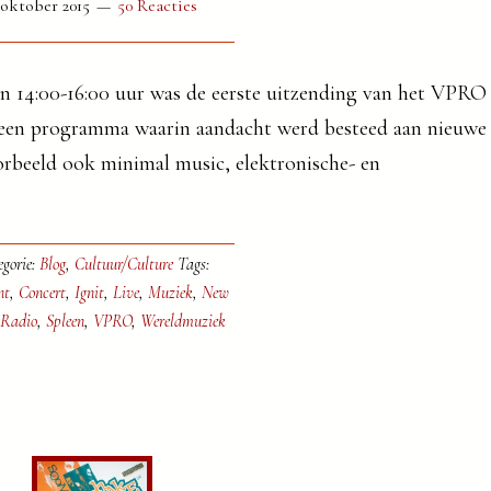
 oktober 2015
50 Reacties
 14:00-16:00 uur was de eerste uitzending van het VPRO
een programma waarin aandacht werd besteed aan nieuwe
rbeeld ook minimal music, elektronische- en
egorie:
Blog
,
Cultuur/Culture
Tags:
nt
,
Concert
,
Ignit
,
Live
,
Muziek
,
New
Radio
,
Spleen
,
VPRO
,
Wereldmuziek