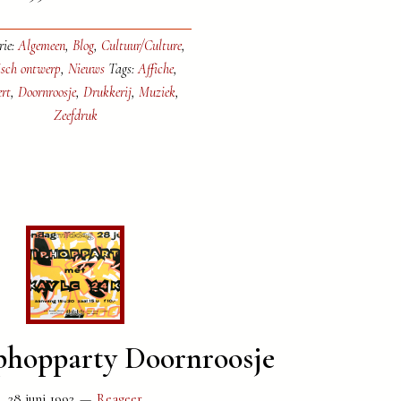
rie:
Algemeen
,
Blog
,
Cultuur/Culture
,
isch ontwerp
,
Nieuws
Tags:
Affiche
,
rt
,
Doornroosje
,
Drukkerij
,
Muziek
,
Zeefdruk
phopparty Doornroosje
28 juni 1992
Reageer