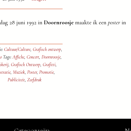
ag 28 juni 1992 in
Doornroosje
maakte ik een
poster
in
ie:
Cultuur/Culture
,
Grafisch ontwerp
,
io
Tags:
Affiche
,
Concert
,
Doornroosje
,
kerij
,
Grafisch Ontwerp
,
Grafitti
,
ustratie
,
Muziek
,
Poster
,
Promotie
,
Publiciteit
,
Zeefdruk
Categorieën
Na