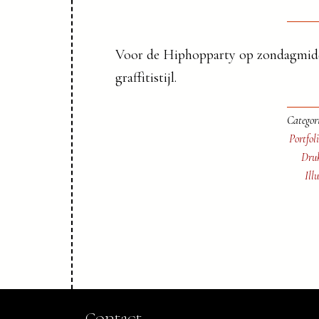
Voor de Hiphopparty op zondagmidd
graffitistijl.
Categor
Portfol
Druk
Ill
Contact