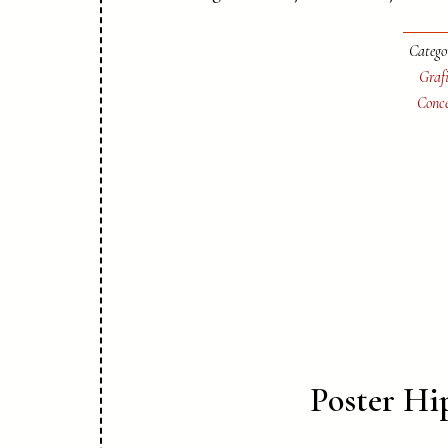
Catego
Graf
Conce
Poster Hi