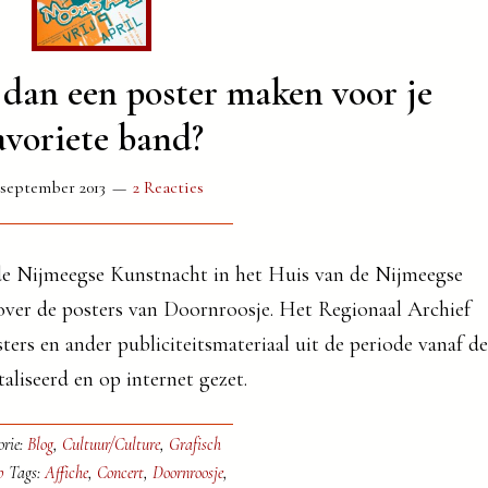
 dan een poster maken voor je
avoriete band?
 september 2013
2 Reacties
de Nijmeegse Kunstnacht in het Huis van de Nijmeegse
over de posters van Doornroosje. Het Regionaal Archief
rs en ander publiciteitsmateriaal uit de periode vanaf de
taliseerd en op internet gezet.
orie:
Blog
,
Cultuur/Culture
,
Grafisch
p
Tags:
Affiche
,
Concert
,
Doornroosje
,