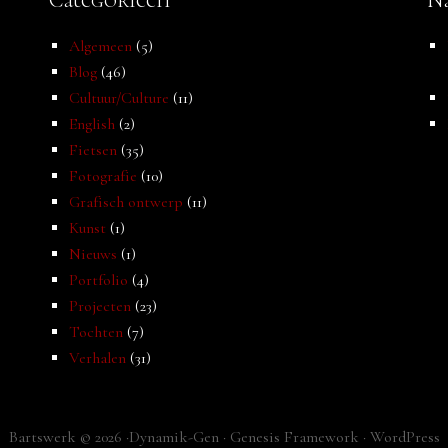
Algemeen
(5)
Blog
(46)
Cultuur/Culture
(11)
English
(2)
Fietsen
(35)
Fotografie
(10)
Grafisch ontwerp
(11)
Kunst
(1)
Nieuws
(1)
Portfolio
(4)
Projecten
(23)
Tochten
(7)
Verhalen
(31)
Bartswerk © 2026 ·
Dynamik-Gen
·
Genesis Framework
·
WordPress