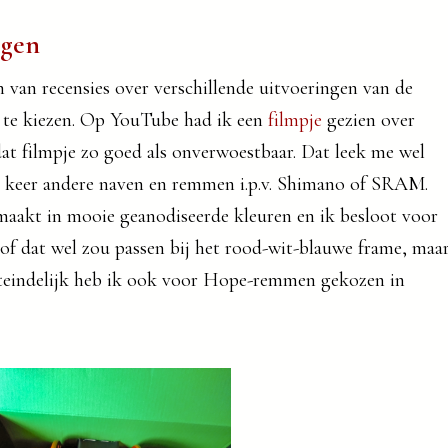
lgen
van recensies over verschillende uitvoeringen van de
n te kiezen. Op YouTube had ik een
filmpje
gezien over
dat filmpje zo goed als onverwoestbaar. Dat leek me wel
en keer andere naven en remmen i.p.v. Shimano of SRAM.
akt in mooie geanodiseerde kleuren en ik besloot voor
n of dat wel zou passen bij het rood-wit-blauwe frame, maa
Uiteindelijk heb ik ook voor Hope-remmen gekozen in