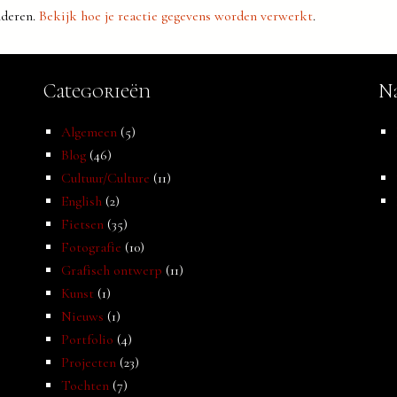
nderen.
Bekijk hoe je reactie gegevens worden verwerkt
.
Categorieën
Na
Algemeen
(5)
Blog
(46)
Cultuur/Culture
(11)
English
(2)
Fietsen
(35)
Fotografie
(10)
Grafisch ontwerp
(11)
Kunst
(1)
Nieuws
(1)
Portfolio
(4)
Projecten
(23)
Tochten
(7)