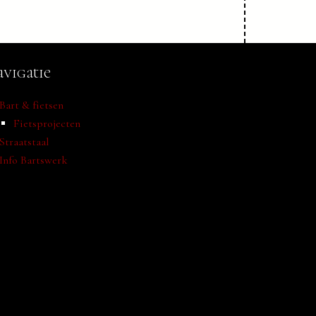
vigatie
Bart & fietsen
Fietsprojecten
Straatstaal
Info Bartswerk