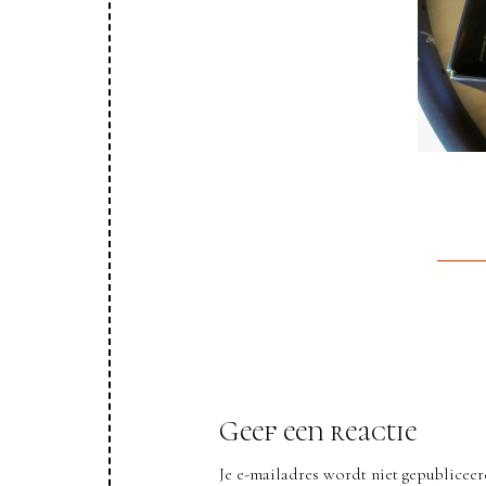
Geef een reactie
Je e-mailadres wordt niet gepubliceer