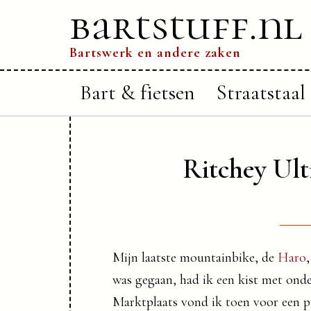
bartstuff.nl
Bartswerk en andere zaken
Bart & fietsen
Straatstaal
Ritchey Ult
Mijn laatste mountainbike, de
Haro
was gegaan, had ik een kist met onde
Marktplaats vond ik toen voor een p