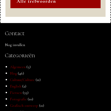
Alle trefwoorden
Contact
Nog invullen
Categorieën
Algemeen
(5)
Blog
(46)
Cultuur/Culture
(11)
English
(2)
Fietsen
(35)
Fotografie
(10)
Grafisch ontwerp
(11)