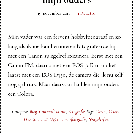
19 november 2015
1 Reactie
Mijn vader was een fervent hobbyfotograaf en zo
lang als ik me kan herinneren fotografeerde hij
met een Canon spiegelreflexcamera. Eerst met een
Canon FM, daarna met een EOS 50E en op het
laatst met een EOS D350, de camera die ik nu zelf
nog gebruik. Maar daarvoor hadden mijn ouders
een Colora.
Categorie:
Blog
,
Cultuur/Culture
,
Fotografie
Tags:
Canon
,
Colora
,
EOS 50E
,
EOS D350
,
Lomo-fotografie
,
Spiegelreflex