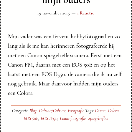
19 november 2015
1 Reactie
Mijn vader was een fervent hobbyfotograaf en zo
lang als ik me kan herinneren fotografeerde hij
met een Canon spiegelreflexcamera. Eerst met een
Canon FM, daarna met een EOS 50E en op het
laatst met een EOS D350, de camera die ik nu zelf
nog gebruik. Maar daarvoor hadden mijn ouders
een Colora.
Categorie:
Blog
,
Cultuur/Culture
,
Fotografie
Tags:
Canon
,
Colora
,
EOS 50E
,
EOS D350
,
Lomo-fotografie
,
Spiegelreflex