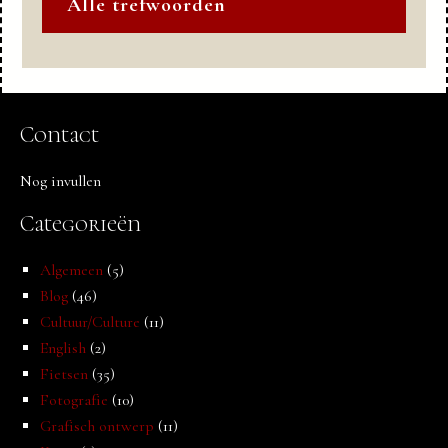
Alle trefwoorden
Contact
Nog invullen
Categorieën
Algemeen
(5)
Blog
(46)
Cultuur/Culture
(11)
English
(2)
Fietsen
(35)
Fotografie
(10)
Grafisch ontwerp
(11)