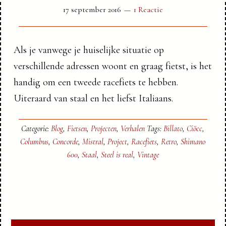
17 september 2016
1 Reactie
Als je vanwege je huiselijke situatie op
verschillende adressen woont en graag fietst, is het
handig om een tweede racefiets te hebben.
Uiteraard van staal en het liefst Italiaans.
Categorie:
Blog
,
Fietsen
,
Projecten
,
Verhalen
Tags:
Billato
,
Ciöcc
,
Columbus
,
Concorde
,
Mistral
,
Project
,
Racefiets
,
Retro
,
Shimano
600
,
Staal
,
Steel is real
,
Vintage