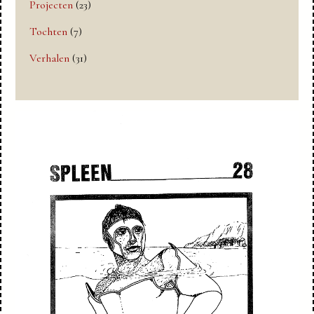
Projecten
(23)
Tochten
(7)
Verhalen
(31)