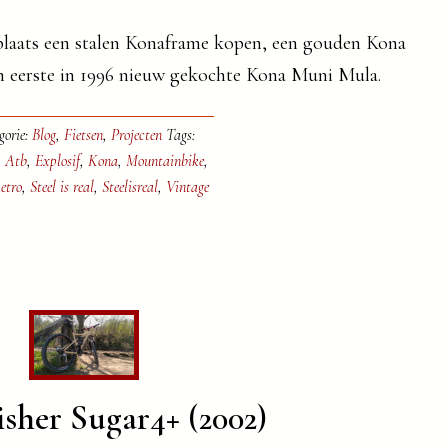
plaats een stalen Konaframe kopen, een gouden Kona
ijn eerste in 1996 nieuw gekochte Kona Muni Mula.
gorie:
Blog
,
Fietsen
,
Projecten
Tags:
,
Atb
,
Explosif
,
Kona
,
Mountainbike
,
etro
,
Steel is real
,
Steelisreal
,
Vintage
sher Sugar4+ (2002)