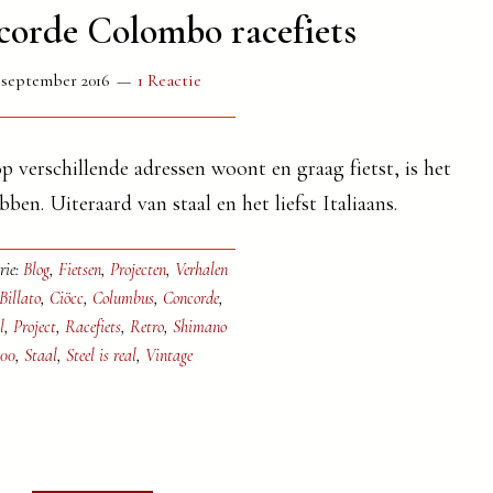
corde Colombo racefiets
 september 2016
1 Reactie
op verschillende adressen woont en graag fietst, is het
en. Uiteraard van staal en het liefst Italiaans.
rie:
Blog
,
Fietsen
,
Projecten
,
Verhalen
Billato
,
Ciöcc
,
Columbus
,
Concorde
,
l
,
Project
,
Racefiets
,
Retro
,
Shimano
00
,
Staal
,
Steel is real
,
Vintage