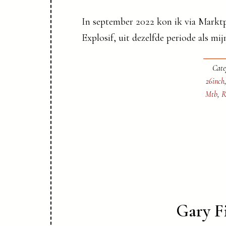
In september 2022 kon ik via Markt
Explosif, uit dezelfde periode als m
Cate
26inch
Mtb
,
R
Gary Fi