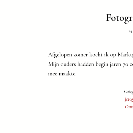
Fotogr
14
Afgelopen zomer kocht ik op Marktp
Mijn ouders hadden begin jaren 70 zo
mee maakte.
Categ
fotog
Can