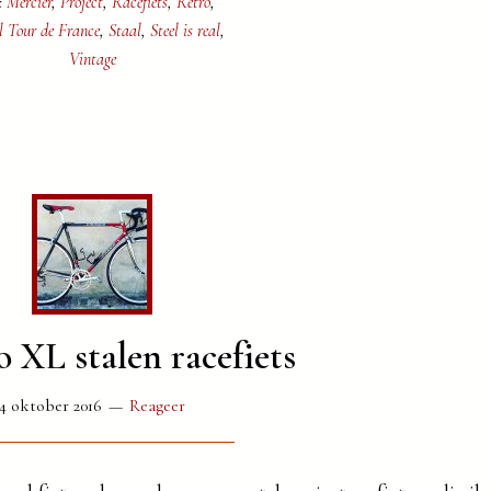
:
Mercier
,
Project
,
Racefiets
,
Retro
,
l Tour de France
,
Staal
,
Steel is real
,
Vintage
 XL stalen racefiets
4 oktober 2016
Reageer