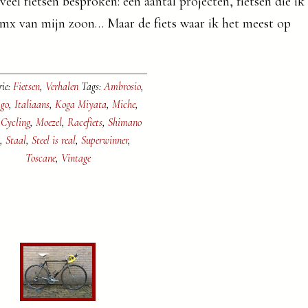
eel fietsen besproken: een aantal projecten, fietsen die ik
 bmx van mijn zoon… Maar de fiets waar ik het meest op
rie:
Fietsen
,
Verhalen
Tags:
Ambrosio
,
go
,
Italiaans
,
Koga Miyata
,
Miche
,
Cycling
,
Moezel
,
Racefiets
,
Shimano
,
Staal
,
Steel is real
,
Superwinner
,
Toscane
,
Vintage