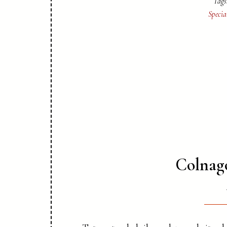
Tags
Specia
Colnago