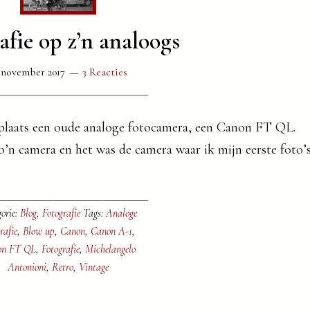
afie op z’n analoogs
 november 2017
3 Reacties
laats een oude analoge fotocamera, een Canon FT QL.
’n camera en het was de camera waar ik mijn eerste foto’
orie:
Blog
,
Fotografie
Tags:
Analoge
rafie
,
Blow up
,
Canon
,
Canon A-1
,
on FT QL
,
Fotografie
,
Michelangelo
Antonioni
,
Retro
,
Vintage