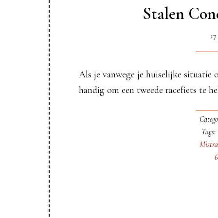
Stalen Con
17
Als je vanwege je huiselijke situatie 
handig om een tweede racefiets te hebb
Catego
Tags:
Mistra
6