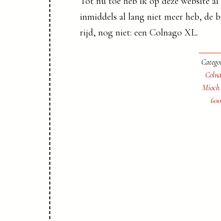
Tot nu toe heb ik op deze website al v
inmiddels al lang niet meer heb, de
rijd, nog niet: een Colnago XL.
Catego
Colna
Mioch 
600