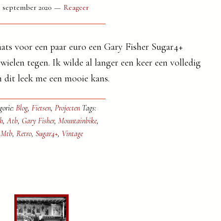
3 september 2020
Reageer
ats voor een paar euro een Gary Fisher Sugar4+
ielen tegen. Ik wilde al langer een keer een volledig
dit leek me een mooie kans.
gorie:
Blog
,
Fietsen
,
Projecten
Tags:
h
,
Atb
,
Gary Fisher
,
Mountainbike
,
Mtb
,
Retro
,
Sugar4+
,
Vintage