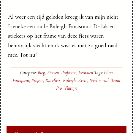
Al weer een tijd geleden kreeg ik van mijn nicht
Lieneke een oude Raleigh Panasonic. De lak en
stickers op het frame van deze fiets waren
behoorlijk slecht en ik wist er niet zo goed raad
mee. Tot nu!
Categorie:
Blog
,
Fietsen
,
Projecten
,
Verhalen
Tags:
Plum
Vainqueur
,
Project
,
Racefiets
,
Raleigh
,
Retro
,
Steel is real
,
Team
Pro
,
Vintage