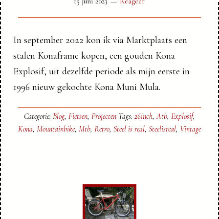
15 juni 2023
Reageer
In september 2022 kon ik via Marktplaats een
stalen Konaframe kopen, een gouden Kona
Explosif, uit dezelfde periode als mijn eerste in
1996 nieuw gekochte Kona Muni Mula.
Categorie:
Blog
,
Fietsen
,
Projecten
Tags:
26inch
,
Atb
,
Explosif
,
Kona
,
Mountainbike
,
Mtb
,
Retro
,
Steel is real
,
Steelisreal
,
Vintage