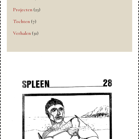
Projecten
(23)
Tochten
(7)
Verhalen
(31)