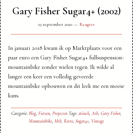
Gary Fisher Sugar4+ (2002)
23 september 2020
Reageer
In januari 2018 kwam ik op Marktplaats voor een
paar euro een Gary Fisher Sugar4+ fullsuspension-
mountainbike zonder wielen tegen. Ik wilde al
langer een keer een volledig geveerde
mountainbike opbouwen en dit leek me een mooie
kans.
Categorie:
Blog
,
Fietsen
,
Projecten
Tags:
26inch
,
Atb
,
Gary Fisher
,
Mountainbike
,
Mtb
,
Retro
,
Sugar4+
,
Vintage