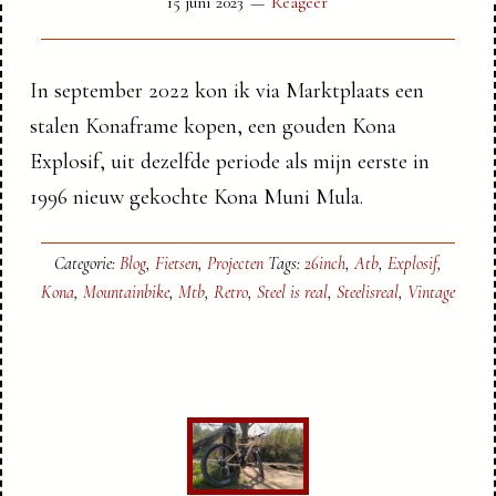
15 juni 2023
Reageer
In september 2022 kon ik via Marktplaats een
stalen Konaframe kopen, een gouden Kona
Explosif, uit dezelfde periode als mijn eerste in
1996 nieuw gekochte Kona Muni Mula.
Categorie:
Blog
,
Fietsen
,
Projecten
Tags:
26inch
,
Atb
,
Explosif
,
Kona
,
Mountainbike
,
Mtb
,
Retro
,
Steel is real
,
Steelisreal
,
Vintage