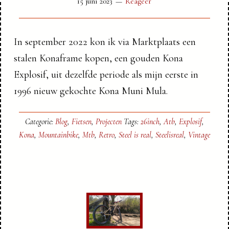
15 juni 2023
Reageer
In september 2022 kon ik via Marktplaats een
stalen Konaframe kopen, een gouden Kona
Explosif, uit dezelfde periode als mijn eerste in
1996 nieuw gekochte Kona Muni Mula.
Categorie:
Blog
,
Fietsen
,
Projecten
Tags:
26inch
,
Atb
,
Explosif
,
Kona
,
Mountainbike
,
Mtb
,
Retro
,
Steel is real
,
Steelisreal
,
Vintage