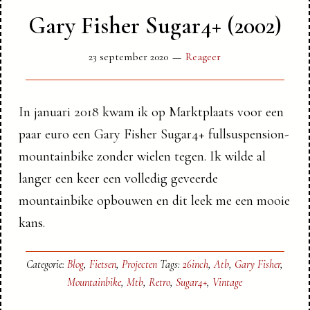
Gary Fisher Sugar4+ (2002)
23 september 2020
Reageer
In januari 2018 kwam ik op Marktplaats voor een
paar euro een Gary Fisher Sugar4+ fullsuspension-
mountainbike zonder wielen tegen. Ik wilde al
langer een keer een volledig geveerde
mountainbike opbouwen en dit leek me een mooie
kans.
Categorie:
Blog
,
Fietsen
,
Projecten
Tags:
26inch
,
Atb
,
Gary Fisher
,
Mountainbike
,
Mtb
,
Retro
,
Sugar4+
,
Vintage