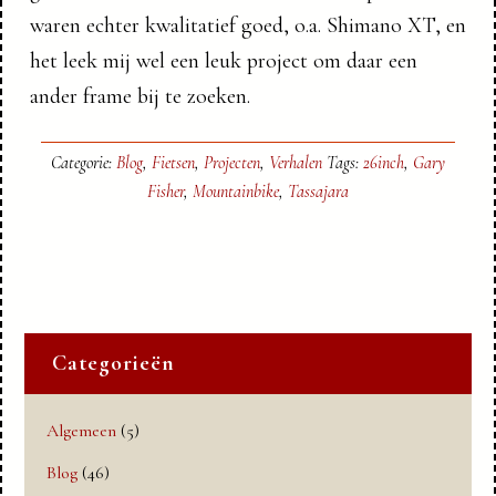
waren echter kwalitatief goed, o.a. Shimano XT, en
het leek mij wel een leuk project om daar een
ander frame bij te zoeken.
Categorie:
Blog
,
Fietsen
,
Projecten
,
Verhalen
Tags:
26inch
,
Gary
Fisher
,
Mountainbike
,
Tassajara
Categorieën
Algemeen
(5)
Blog
(46)