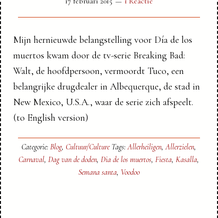
17 februari 2015
1 Reactie
Mijn hernieuwde belangstelling voor Día de los
muertos kwam door de tv-serie Breaking Bad:
Walt, de hoofdpersoon, vermoordt Tuco, een
belangrijke drugdealer in Albequerque, de stad in
New Mexico, U.S.A., waar de serie zich afspeelt.
(to English version)
Categorie:
Blog
,
Cultuur/Culture
Tags:
Allerheiligen
,
Allerzielen
,
Carnaval
,
Dag van de doden
,
Dia de los muertos
,
Fiesta
,
Kasalla
,
Semana santa
,
Voodoo