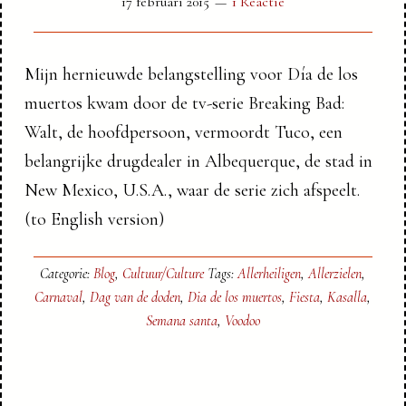
17 februari 2015
1 Reactie
Mijn hernieuwde belangstelling voor Día de los
muertos kwam door de tv-serie Breaking Bad:
Walt, de hoofdpersoon, vermoordt Tuco, een
belangrijke drugdealer in Albequerque, de stad in
New Mexico, U.S.A., waar de serie zich afspeelt.
(to English version)
Categorie:
Blog
,
Cultuur/Culture
Tags:
Allerheiligen
,
Allerzielen
,
Carnaval
,
Dag van de doden
,
Dia de los muertos
,
Fiesta
,
Kasalla
,
Semana santa
,
Voodoo