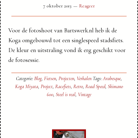
7 oktober 2013
Reageer
Voor de fotoshoot van Bartswerk.nl heb ik de
Koga omgebouwd tot een singlespeed stadsfiets.
De kleur en uitstraling vond ik erg geschikt voor
de fotosessie.
Categorie:
Blog
,
Fietsen
,
Projecten
,
Verhalen
Tags:
Arabesque
,
Koga Miyata
,
Project
,
Racefiets
,
Retro
,
Road Speed
,
Shimano
600
,
Steel is real
,
Vintage