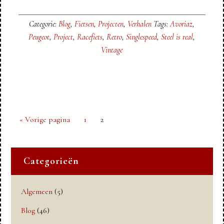
Categorie:
Blog
,
Fietsen
,
Projecten
,
Verhalen
Tags:
Avoriaz
,
Peugeot
,
Project
,
Racefiets
,
Retro
,
Singlespeed
,
Steel is real
,
Vintage
Ga
Pagina
Pagina
«
Vorige pagina
1
2
naar
Categorieën
Algemeen
(5)
Blog
(46)