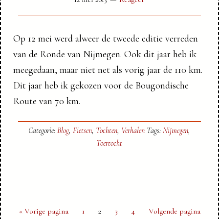
Op 12 mei werd alweer de tweede editie verreden
van de Ronde van Nijmegen. Ook dit jaar heb ik
meegedaan, maar niet net als vorig jaar de 110 km.
Dit jaar heb ik gekozen voor de Bougondische
Route van 70 km.
Categorie:
Blog
,
Fietsen
,
Tochten
,
Verhalen
Tags:
Nijmegen
,
Toertocht
Ga
Pagina
Pagina
Pagina
Pagina
Ga
«
Vorige pagina
1
2
3
4
Volgende pagina