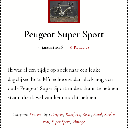
Peugeot Super Sport
9 januari 2016
8 Reacties
Ik was al een tijdje op zoek naar een leuke
dagelijkse fiets. M’n schoonvader bleek nog een
oude Peugeot Super Sport in de schuur te hebben
staan, die ik wel van hem mocht hebben.
Categorie:
Fietsen
Tags:
Peugeot
,
Racefiets
,
Retro
,
Staal
,
Steel is
real
,
Super Sport
,
Vintage