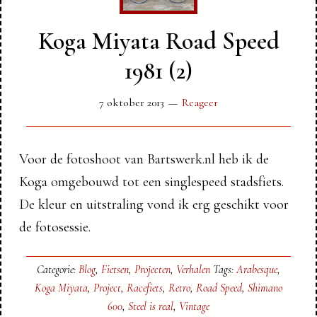
Koga Miyata Road Speed
1981 (2)
7 oktober 2013
Reageer
Voor de fotoshoot van Bartswerk.nl heb ik de
Koga omgebouwd tot een singlespeed stadsfiets.
De kleur en uitstraling vond ik erg geschikt voor
de fotosessie.
Categorie:
Blog
,
Fietsen
,
Projecten
,
Verhalen
Tags:
Arabesque
,
Koga Miyata
,
Project
,
Racefiets
,
Retro
,
Road Speed
,
Shimano
600
,
Steel is real
,
Vintage