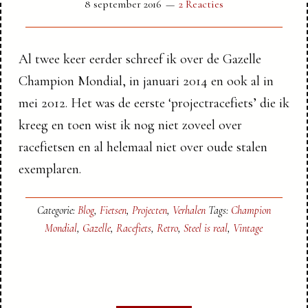
8 september 2016
2 Reacties
Al twee keer eerder schreef ik over de Gazelle
Champion Mondial, in januari 2014 en ook al in
mei 2012. Het was de eerste ‘projectracefiets’ die ik
kreeg en toen wist ik nog niet zoveel over
racefietsen en al helemaal niet over oude stalen
exemplaren.
Categorie:
Blog
,
Fietsen
,
Projecten
,
Verhalen
Tags:
Champion
Mondial
,
Gazelle
,
Racefiets
,
Retro
,
Steel is real
,
Vintage