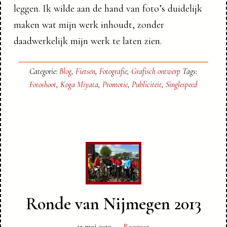
leggen. Ik wilde aan de hand van foto’s duidelijk
maken wat mijn werk inhoudt, zonder
daadwerkelijk mijn werk te laten zien.
Categorie:
Blog
,
Fietsen
,
Fotografie
,
Grafisch ontwerp
Tags:
Fotoshoot
,
Koga Miyata
,
Promotie
,
Publiciteit
,
Singlespeed
Ronde van Nijmegen 2013
12 mei 2013
Reageer